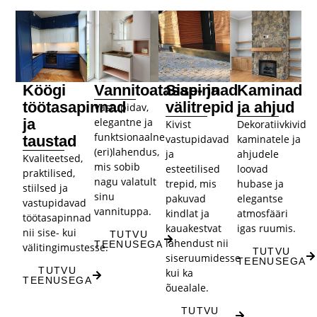
Köögi
Vannitoatasapinnad
Sise- ja
Kaminad
töötasapinnad
välitrepid​
ja ahjud
Vastupidav,
ja
elegantne ja
Kivist
Dekoratiivkivid
funktsionaalne
taustad
vastupidavad
kaminatele ja
(eri)lahendus,
ja
ahjudele
Kvaliteetsed,
mis sobib
esteetilised
loovad
praktilised,
nagu valatult
trepid, mis
hubase ja
stiilsed ja
sinu
pakuvad
elegantse
vastupidavad
vannituppa.
kindlat ja
atmosfääri
töötasapinnad
kauakestvat
igas ruumis.
nii sise- kui
TUTVU
lahendust nii
TEENUSEGA
välitingimustesse.
TUTVU
siseruumidesse
TEENUSEGA
TUTVU
kui ka
TEENUSEGA
õuealale.
TUTVU