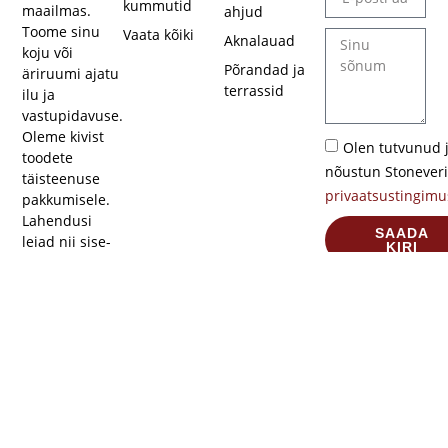
kummutid
maailmas.
ahjud
Toome sinu
Vaata kõiki
Aknalauad
koju või
Põrandad ja
äriruumi ajatu
terrassid
ilu ja
vastupidavuse.
Oleme kivist
Olen tutvunud 
toodete
nõustun Stoneveri
täisteenuse
privaatsustingimu
pakkumisele.
Lahendusi
SAADA
leiad nii sise-
KIRI
kui ka
välitingimustesse.
Privaatsustingimused