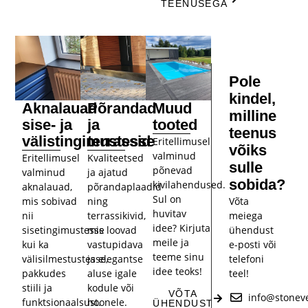
TEENUSEGA
Pole
kindel,
Aknalauad
Põrandad
Muud
milline
sise- ja
ja
tooted
teenus
välistingimustesse
terrassid
Eritellimusel
võiks
valminud
Eritellimusel
Kvaliteetsed
sulle
põnevad
valminud
ja ajatud
sobida?
kivilahendused.
aknalauad,
põrandaplaadid
Sul on
Võta
mis sobivad
ning
huvitav
meiega
nii
terrassikivid,
idee? Kirjuta
ühendust
sisetingimustesse
mis loovad
meile ja
e-posti või
kui ka
vastupidava
teeme sinu
telefoni
välisilmestustesse,
ja elegantse
idee teoks!
teel!
pakkudes
aluse igale
stiili ja
kodule või
VÕTA
info@stonev
funktsionaalsust.
hoonele.
ÜHENDUST