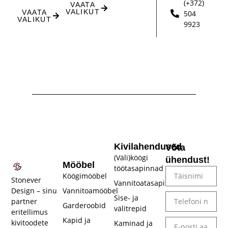
(+372)
VAATA
VALIKUT
VAATA
504
VALIKUT
9923
Kivilahendused
Võta
(Väli)köögi
ühendust!
Mööbel
töötasapinnad
Köögimööbel
Stonever
Vannitoatasapinnad
Vannitoamööbel
Design – sinu
Sise- ja
partner
Garderoobid
välitrepid​
eritellimus
Kapid ja
kivitoodete
Kaminad ja