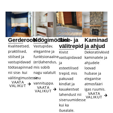
Gerderoobid
Köögimööbel
Sise- ja
Kaminad
välitrepid​
ja ahjud
Kvaliteetsed,
Vastupidav,
praktilised,
elegantne ja
Kivist
Dekoratiivkivid
stiilsed ja
funktsionaalne
vastupidavad
kaminatele ja
vastupidavad
(eri)lahendus,
ja
ahjudele
töötasapinnad
mis sobib
esteetilised
loovad
nii sise- kui
nagu valatult
trepid, mis
hubase ja
välitingimustesse.
sinu
pakuvad
elegantse
VAATA
vannituppa.
kindlat ja
atmosfääri
VALIKUT
VAATA
kauakestvat
igas ruumis.
VALIKUT
VAATA
lahendust nii
VALIKUT
siseruumidesse
kui ka
õuealale.