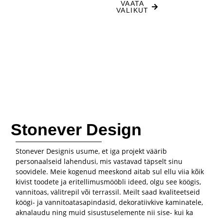
VAATA
VALIKUT
Stonever Design
Stonever Designis usume, et iga projekt väärib
personaalseid lahendusi, mis vastavad täpselt sinu
soovidele. Meie kogenud meeskond aitab sul ellu viia kõik
kivist toodete ja eritellimusmööbli ideed, olgu see köögis,
vannitoas, välitrepil või terrassil. Meilt saad kvaliteetseid
köögi- ja vannitoatasapindasid, dekoratiivkive kaminatele,
aknalaudu ning muid sisustuselemente nii sise- kui ka