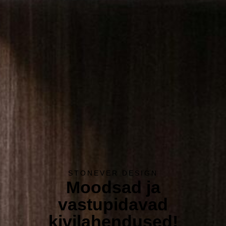
STONEVER DESIGN
Moodsad ja
vastupidavad
kivilahendused!