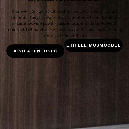
Stonever Design pakub kvaliteetseid kivist valmistatud
lahendusi köögi- ja vannitoatasapindadest kuni kaminate
dekoratiivkivide ja väliköökide tasapindadeni. Ettevõtte
tootevalik hõlmab ka sise- ja välitreppide, aknalaudade ning
terrasside lahendusi.
ERITELLIMUSMÖÖBEL
KIVILAHENDUSED