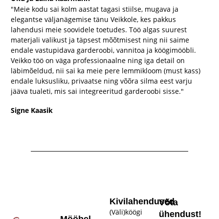
"Meie kodu sai kolm aastat tagasi stiilse, mugava ja
elegantse väljanägemise tänu Veikkole, kes pakkus
lahendusi meie soovidele toetudes. Töö algas suurest
materjali valikust ja täpsest mõõtmisest ning nii saime
endale vastupidava garderoobi, vannitoa ja köögimööbli.
Veikko töö on väga professionaalne ning iga detail on
läbimõeldud, nii sai ka meie pere lemmikloom (must kass)
endale luksusliku, privaatse ning võõra silma eest varju
jääva tualeti, mis sai integreeritud garderoobi sisse."
Signe Kaasik
Kivilahendused
Võta
(Väli)köögi
ühendust!
Mööbel