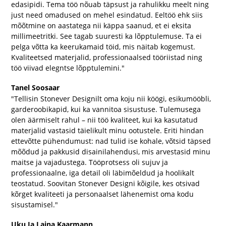
edasipidi. Tema töö nõuab täpsust ja rahulikku meelt ning
just need omadused on mehel esindatud. Eeltöö ehk siis
mõõtmine on aastatega nii käppa saanud, et ei eksita
millimeetritki. See tagab suuresti ka lõpptulemuse. Ta ei
pelga võtta ka keerukamaid töid, mis näitab kogemust.
Kvaliteetsed materjalid, professionaalsed tööriistad ning
töö viivad elegntse lõpptulemini."
Tanel Soosaar
"Tellisin Stonever Designilt oma koju nii köögi, esikumööbli,
garderoobikapid, kui ka vannitoa sisustuse. Tulemusega
olen äärmiselt rahul – nii töö kvaliteet, kui ka kasutatud
materjalid vastasid täielikult minu ootustele. Eriti hindan
ettevõtte pühendumust: nad tulid ise kohale, võtsid täpsed
mõõdud ja pakkusid disainilahendusi, mis arvestasid minu
maitse ja vajadustega. Tööprotsess oli sujuv ja
professionaalne, iga detail oli läbimõeldud ja hoolikalt
teostatud. Soovitan Stonever Designi kõigile, kes otsivad
kõrget kvaliteeti ja personaalset lähenemist oma kodu
sisustamisel."
Uku Ja Laina Kaarmann