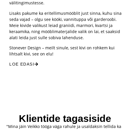
välitingimustesse.
Lisaks pakume ka eritellimusmööblit just sinna, kuhu sina
seda vajad – olgu see kööki, vannituppa või garderoobi.
Meie kivide valikust leiad graniidi, marmori, kvartsi ja
keraamika, ning mööblimaterjalide valik on lai, et saaksid
alati leida just sulle sobiva lahenduse.
Stonever Design – meilt sinule, sest kivi on rohkem kui
lihtsalt kivi, see on elu!
LOE EDASI
Klientide tagasiside
"Mina jäin Veikko tööga väga rahule ja usaldaksin tellida ka