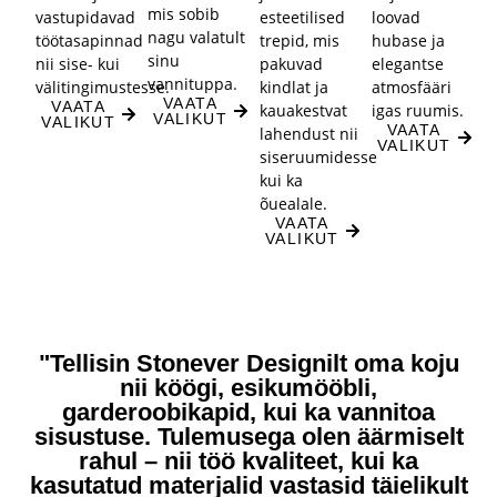
mis sobib
vastupidavad
esteetilised
loovad
nagu valatult
töötasapinnad
trepid, mis
hubase ja
sinu
nii sise- kui
pakuvad
elegantse
vannituppa.
välitingimustesse.
kindlat ja
atmosfääri
VAATA
VAATA
kauakestvat
igas ruumis.
VALIKUT
VALIKUT
VAATA
lahendust nii
VALIKUT
siseruumidesse
kui ka
õuealale.
VAATA
VALIKUT
"Tellisin Stonever Designilt oma koju
nii köögi, esikumööbli,
garderoobikapid, kui ka vannitoa
sisustuse. Tulemusega olen äärmiselt
rahul – nii töö kvaliteet, kui ka
kasutatud materjalid vastasid täielikult