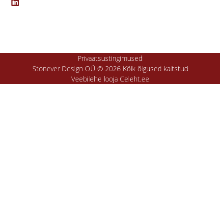
Privaatsustingimused
Stonever Design OÜ © 2026 Kõik õigused kaitstud
Veebilehe looja Celeht.ee