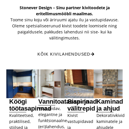
Stonever Design – Sinu partner kivitoodete ja
eritellimusmööbli maailmas.
Toome sinu koju või äriruumi ajatu ilu ja vastupidavuse.
Oleme spetsialiseerunud kivist toodete loomisele ning
paigaldusele, pakkudes lahendusi nii sise- kui ka
välitingimustes.
KÕIK KIVILAHENDUSED
Köögi
Vannitoatasapinnad
Sise- ja
Kaminad
töötasapinnad
välitrepid​
ja ahjud
Vastupidav,
elegantne ja
Kvaliteetsed,
Kivist
Dekoratiivkivid
funktsionaalne
praktilised,
vastupidavad
kaminatele ja
(eri)lahendus,
stiilsed ja
ja
ahjudele