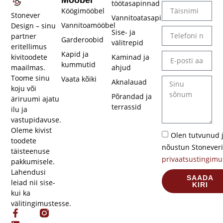
töötasapinnad
Köögimööbel
Stonever
Vannitoatasapinnad
Vannitoamööbel
Design – sinu
Sise- ja
partner
Garderoobid
välitrepid​
eritellimus
Kapid ja
kivitoodete
Kaminad ja
kummutid
maailmas.
ahjud
Toome sinu
Vaata kõiki
Aknalauad
koju või
Põrandad ja
äriruumi ajatu
terrassid
ilu ja
vastupidavuse.
Oleme kivist
Olen tutvunud 
toodete
nõustun Stoneveri
täisteenuse
privaatsustingimu
pakkumisele.
Lahendusi
SAADA
leiad nii sise-
KIRI
kui ka
välitingimustesse.