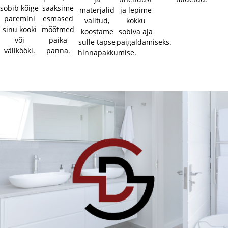
sobib kõige
saaksime
materjalid
ja lepime
paremini
esmased
valitud,
kokku
sinu kööki
mõõtmed
koostame
sobiva aja
või
paika
sulle täpse
paigaldamiseks.
välikööki.
panna.
hinnapakkumise.