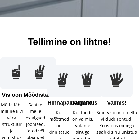
Tellimine on lihtne!
Visioon
Mõõdistamine
Hinnapakkumine
Paigaldus
Valmis!
Mõtle läbi,
Saatke
milline kivi
meile
Kui
Kui toode
Sinu visioon on ellu
värv,
esialgsed
mõõtmed
on valmis,
viidud! Tehtud!
struktuur
joonised,
on
võtame
Koostöös meiega
ja
fotod või
kinnitatud
sinuga
saabki sinu unistus
viimistlus
plaan, et
ja
ühendust
täidetud.