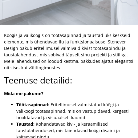
Köögis ja väliköögis on töötasapinnad ja taustad üks keskseid
elemente, mis ühendavad ilu ja funktsionaalsuse. Stonever
Design pakub eritellimusel valmivaid kivist töötasapindu ja
taustalahendusi, mis sobivad täpselt sinu projekti ja stiiliga.
Meie lahendused on loodud kestma, pakkudes ajatut elegantsi
nii sise- kui välitingimustes.
Teenuse detailid:
Mida me pakume?
Töötasapinnad:
Eritellimusel valmistatud köögi ja
väliköögi töötasapinnad, mis on vastupidavad, kergesti
hooldatavad ja visuaalselt kaunid.
Taustad:
Kohandatavad kivi- ja keraamilised
taustalahendused, mis täiendavad köögi disaini ja
kaitsevad pindu.