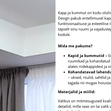
Kapp ja kummut on kodu olulise
Design pakub eritellimusel ka
funktsionaalsuse ja esteetilis
täpselt sinu ruumi ja vajaduste
kodule.
Mida me pakume?
Kapid ja kummutid –
E
ruumikad ja kohandatud s
alates riidekappidest ja v
Kohandatavad lahend
– uksed, riiulid, sahtlid 
tagada nii mugav hoiustam
Materjalid ja stiilid:
Valikus on mitmesugused kvalit
detailid, mille seas on lai vali