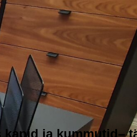
s kapid ja kummutid– t