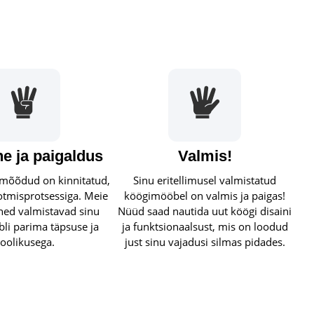
e ja paigaldus
Valmis!
a mõõdud on kinnitatud,
Sinu eritellimusel valmistatud
otmisprotsessiga. Meie
köögimööbel on valmis ja paigas!
hed valmistavad sinu
Nüüd saad nautida uut köögi disaini
li parima täpsuse ja
ja funktsionaalsust, mis on loodud
oolikusega.
just sinu vajadusi silmas pidades.