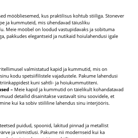
d mööbliesemed, kus praktilisus kohtub stiiliga. Stonever
ppe ja kummuteid, mis ühendavad täiusliku
e ilu. Meie mööbel on loodud vastupidavaks ja sobituma
ga, pakkudes elegantseid ja nutikaid hoiulahendusi igale
ritellimusel valmistatud kapid ja kummutid, mis on
inu kodu spetsiifilistele vajadustele. Pakume lahendusi
itriinkappidest kuni sahtli- ja hoiukummutiteni.
used –
Meie kapid ja kummutid on täielikult kohandatavad
ja muud detailid disainitakse vastavalt sinu soovidele, et
ine kui ka sobiv stiililine lahendus sinu interjööris.
eetsed puidud, spoonid, lakitud pinnad ja metallist
k värve ja viimistlusi. Pakume nii modernseid kui ka