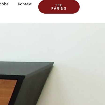
ööbel
Kontakt
TEE
PÄRING