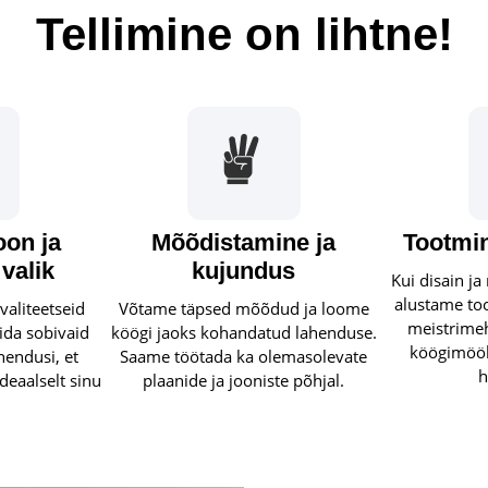
Tellimine on lihtne!
oon ja
Mõõdistamine ja
Tootmin
 valik
kujundus
Kui disain j
alustame to
valiteetseid
Võtame täpsed mõõdud ja loome
meistrime
lida sobivaid
köögi jaoks kohandatud lahenduse.
köögimööb
ahendusi, et
Saame töötada ka olemasolevate
h
deaalselt sinu
plaanide ja jooniste põhjal.