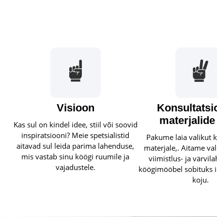
Visioon
Konsultatsi
materjalide
Kas sul on kindel idee, stiil või soovid
inspiratsiooni? Meie spetsialistid
Pakume laia valikut k
aitavad sul leida parima lahenduse,
materjale,. Aitame va
mis vastab sinu köögi ruumile ja
viimistlus- ja värvil
vajadustele.
köögimööbel sobituks i
koju.