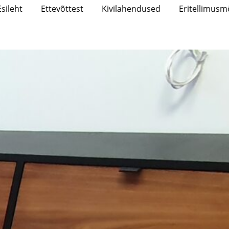
Esileht
Ettevõttest
Kivilahendused
Eritellimusm