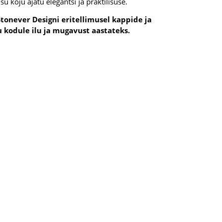
su koju ajatu elegantsi ja praktilisuse.
Stonever Designi eritellimusel kappide ja
 kodule ilu ja mugavust aastateks.