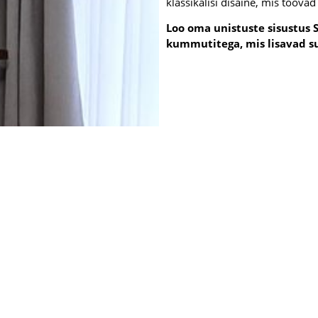
klassikalisi disaine, mis toovad 
Loo oma unistuste sisustus 
kummutitega, mis lisavad su